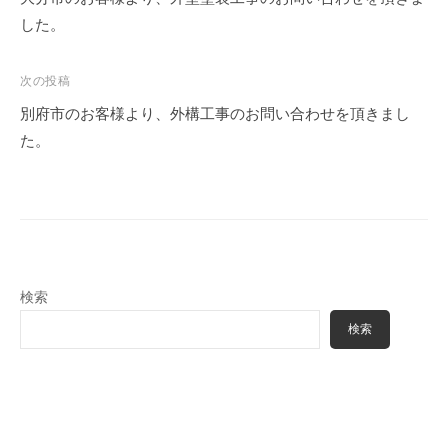
塗
m
る
した。
装
i
職
・
n
人
外
次の投稿
構
集
別府市のお客様より、外構工事のお問い合わせを頂きまし
専
団
た。
門
、
店
塗
装
・
外
検索
構
専
検索
門
店