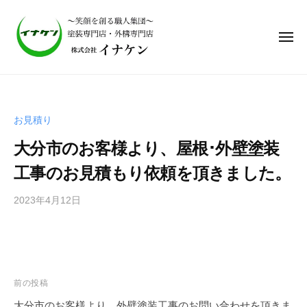
株
式
会
社
イ
株
ナ
式
ケ
会
ン
お見積り
社
｜
大分市のお客様より、屋根･外壁塗装
笑
イ
顔
ナ
工事のお見積もり依頼を頂きました。
を
ケ
作
2023年4月12日
b
ン
る
y
｜
職
i
笑
人
n
集
顔
a
団
を
a
前の投稿
、
d
作
大分市のお客様より、外壁塗装工事のお問い合わせを頂きま