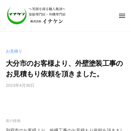
株
式
会
社
イ
株
ナ
式
ケ
会
ン
お見積り
社
｜
大分市のお客様より、外壁塗装工事の
笑
イ
顔
ナ
お見積もり依頼を頂きました。
を
ケ
作
2023年4月30日
b
ン
る
y
｜
職
i
笑
人
n
集
顔
a
団
を
a
前の投稿
、
d
作
別府市のお客様より、外構工事のお見積もり依頼を頂きまし