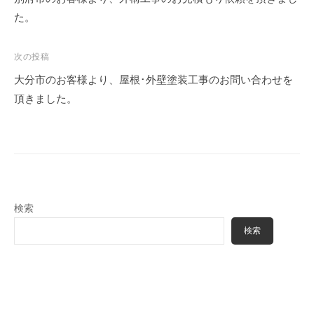
塗
m
る
た。
装
i
職
・
n
人
外
次の投稿
構
集
大分市のお客様より、屋根･外壁塗装工事のお問い合わせを
専
団
頂きました。
門
、
店
塗
装
・
外
検索
構
専
検索
門
店