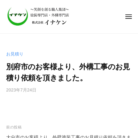
株
式
会
社
イ
株
ナ
式
ケ
会
ン
お見積り
社
｜
別府市のお客様より、外構工事のお見
笑
イ
顔
ナ
積り依頼を頂きました。
を
ケ
作
2023年7月24日
b
ン
る
y
｜
職
i
笑
人
n
集
顔
a
団
を
a
前の投稿
、
d
作
大分市のお客様より、外壁塗装工事のお見積り依頼を頂きま