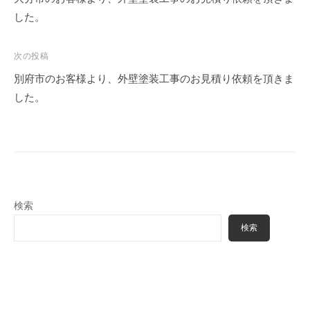
塗
m
る
した。
装
i
職
・
n
人
外
次の投稿
構
集
別府市のお客様より、外壁塗装工事のお見積り依頼を頂きま
専
団
した。
門
、
店
塗
装
・
外
検索
構
専
検索
門
店