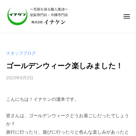
株
式
会
社
イ
株
ナ
式
ケ
会
ン
スタッフブログ
社
｜
ゴールデンウィーク楽しみました！
笑
イ
顔
ナ
2023年8月2日
b
を
ケ
y
作
ン
i
る
こんにちは！イナケンの瀧本です。
｜
n
職
a
笑
人
a
皆さんは、ゴールデンウィークどうお過ごしだったでしょう
集
顔
d
か？
団
を
m
、
旅行に行ったり、遊びに行ったりと色んな楽しみがあったと
作