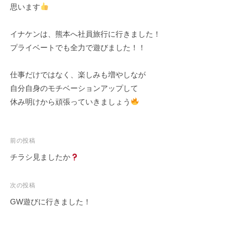
i
塗
思います
る
n
装
職
・
イナケンは、熊本へ社員旅行に行きました！
人
外
プライベートでも全力で遊びました！！
構
集
専
団
仕事だけではなく、楽しみも増やしなが
門
、
自分自身のモチベーションアップして
店
塗
休み明けから頑張っていきましょう
装
・
外
前の投稿
構
チラシ見ましたか
専
門
次の投稿
店
GW遊びに行きました！