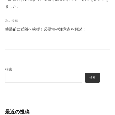
塗
m
る
ました。
装
i
職
・
n
人
外
次の投稿
構
集
塗装前に近隣へ挨拶！必要性や注意点を解説！
専
団
門
、
店
塗
装
・
検索
外
構
検索
専
門
店
最近の投稿