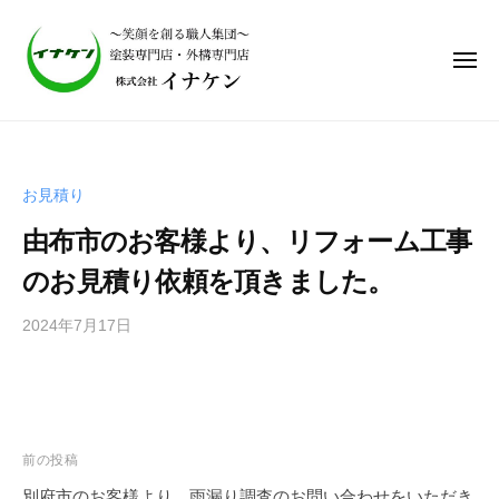
株
式
会
社
イ
株
ナ
式
ケ
会
ン
お見積り
社
｜
由布市のお客様より、リフォーム工事
笑
イ
顔
ナ
のお見積り依頼を頂きました。
を
ケ
作
2024年7月17日
b
ン
る
y
｜
職
i
笑
人
n
集
顔
a
団
を
a
前の投稿
、
d
作
別府市のお客様より、雨漏り調査のお問い合わせをいただき