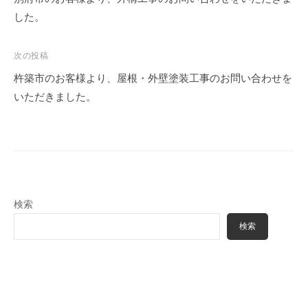
塗
m
る
した。
装
i
職
・
n
人
外
次の投稿
構
集
杵築市のお客様より、屋根・外壁塗装工事のお問い合わせを
専
団
いただきました。
門
、
店
塗
装
・
外
検索
構
専
検索
門
店