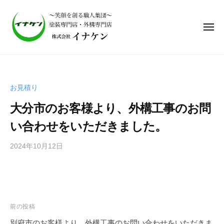
株
式
会
社
イ
株
ナ
式
ケ
会
ン
お見積り
社
｜
大分市のお客様より、外構工事のお問
笑
イ
顔
ナ
い合わせをいただきました。
を
ケ
作
2024年10月12日
b
ン
る
y
｜
職
i
笑
人
n
集
顔
a
団
を
a
前の投稿
、
d
作
別府市のお客様より、外構工事のお問い合わせをいただきま