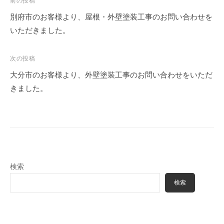
a
前の投稿
塗
る
d
装
別府市のお客様より、屋根・外壁塗装工事のお問い合わせを
職
m
・
いただきました。
i
人
外
n
構
集
次の投稿
専
団
大分市のお客様より、外壁塗装工事のお問い合わせをいただ
門
、
店
きました。
塗
装
・
外
構
専
検索
門
検索
店