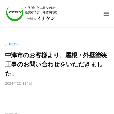
株
式
会
社
イ
株
ナ
式
ケ
会
ン
お見積り
社
｜
中津市のお客様より、屋根・外壁塗装
笑
イ
顔
ナ
工事のお問い合わせをいただきまし
を
ケ
た。
作
ン
る
｜
2024年12月14日
b
職
y
笑
人
i
集
顔
n
団
を
a
、
作