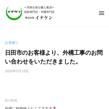
株
式
会
社
イ
株
ナ
式
ケ
会
ン
お見積り
社
｜
日田市のお客様より、外構工事のお問
笑
イ
顔
ナ
い合わせをいただきました。
を
ケ
作
2025年5月19日
b
ン
る
y
｜
職
i
笑
人
n
集
顔
a
団
を
a
前の投稿
、
d
作
外構に植物植えなくて大丈夫