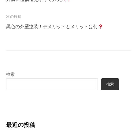
塗
m
る
装
i
職
次の投稿
・
n
人
外
黒色の外壁塗装！デメリットとメリットは何
構
集
専
団
門
、
店
塗
装
検索
・
外
検索
構
専
門
店
最近の投稿