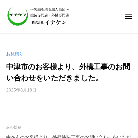
株
式
会
社
イ
株
ナ
式
ケ
会
ン
お見積り
社
｜
中津市のお客様より、外構工事のお問
笑
イ
顔
ナ
い合わせをいただきました。
を
ケ
作
2025年8月18日
b
ン
る
y
｜
職
i
笑
人
n
集
顔
a
団
を
a
前の投稿
、
d
作
由布市のお客様より、外壁塗装工事のお問い合わせをいただ