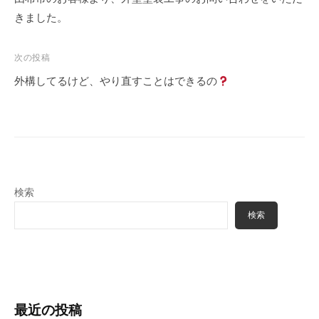
塗
m
る
きました。
装
i
職
・
n
人
外
次の投稿
構
集
外構してるけど、やり直すことはできるの
専
団
門
、
店
塗
装
・
検索
外
構
検索
専
門
店
最近の投稿