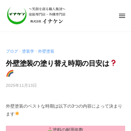
株
式
会
社
イ
株
ナ
式
ケ
会
ン
ブログ
塗装学
外壁塗装
/
/
社
｜
外壁塗装の塗り替え時期の目安は
笑
イ
顔
ナ
を
ケ
作
2025年11月13日
b
ン
る
y
｜
職
i
笑
人
外壁塗装のベストな時期は以下の3つの内容によって決まり
n
集
顔
ます
a
団
を
a
、
d
作
塗料の耐用年数