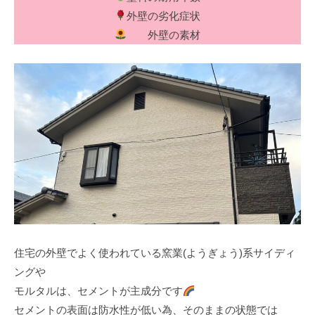
塗
m
る
外壁の劣化症状
装
i
職
外壁の素材
・
n
人
外
構
集
専
団
門
、
店
塗
装
・
外
構
専
門
住宅の外壁でよく使われている窯業(ようぎょう)系サイディ
店
ングや
モルタルは、セメントが主成分です
セメントの表面は防水性が低い為、そのままの状態では