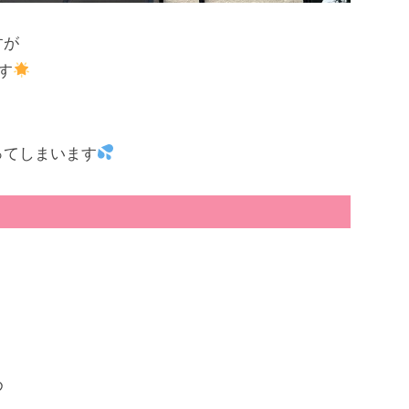
すが
す
ってしまいます
め