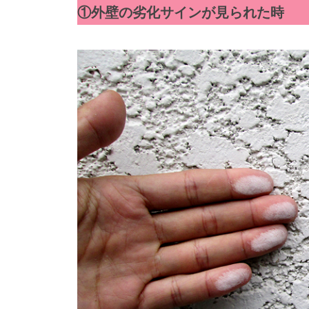
顔
a
①外壁の劣化サインが見られた時
団
を
d
、
m
作
塗
i
る
装
n
職
・
外
人
構
集
専
団
門
、
店
塗
装
・
外
構