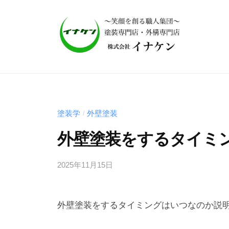
式
会
社
イ
株
ナ
式
ケ
会
ン
｜
社
塗装学
外壁塗装
/
笑
イ
外壁塗装をするタイミ
顔
ナ
を
ケ
2025年11月15日
b
作
y
ン
る
i
｜
職
外壁塗装をするタイミングはいつなのか説
n
人
笑
a
集