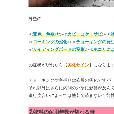
専
門
外壁の
店
≪
変色・色褪せ
≫≪
カビ・コケ・サビ
≫≪
≪
コーキングの劣化
≫≪
チョーキングの発
≪
サイディングボードの変形
≫≪
ホコリに
の症状が現れたら【
劣化サイン
】になりま
チョーキングや色褪せは塗膜の劣化ですが
それ以外はさらに内側の外壁に影響が及ん
進行度合いによっては塗装で済まない可能
②塗料の耐用年数が切れる時